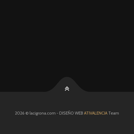
2026 © lacigrona.com - DISEÑO WEB
ATIVALENCIA
Team